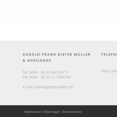
KANZLEI FRANK DIETER MÜLLER
TELEFO
& ASOCIADOS
siehe un
Tel. 0049 - (0) 69-66124713
Fax 0049 - (0) 3212-1020704
e-mail:
ra@abogadomueller.net
Impressum / Aviso legal
Datenschutz