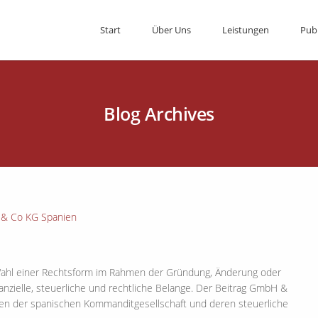
Start
Über Uns
Leistungen
Pub
Blog Archives
ahl einer Rechtsform im Rahmen der Gründung, Änderung oder
nzielle, steuerliche und rechtliche Belange. Der Beitrag GmbH &
gen der spanischen Kommanditgesellschaft und deren steuerliche