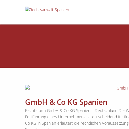
GmbH & Co KG Spanien
Rechtsform GmbH & Co KG Spanien – Deutschland Die W
Fortführung eines Unternehmens ist entscheidend für fina
Co KG in Spanien erläutert die rechtlichen Voraussetzun