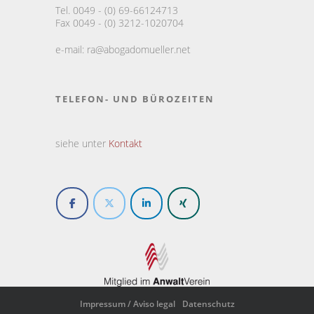
Tel. 0049 - (0) 69-66124713
Fax 0049 - (0) 3212-1020704
e-mail:
ra@abogadomueller.net
TELEFON- UND BÜROZEITEN
siehe unter
Kontakt
Impressum / Aviso legal
Datenschutz