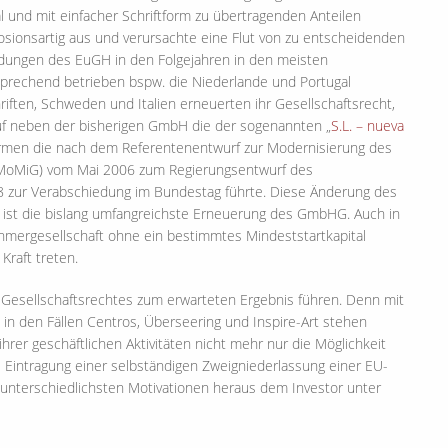
 und mit einfacher Schriftform zu übertragenden Anteilen
losionsartig aus und verursachte eine Flut von zu entscheidenden
idungen des EuGH in den Folgejahren in den meisten
sprechend betrieben bspw. die Niederlande und Portugal
iften, Schweden und Italien erneuerten ihr Gesellschaftsrecht,
uf neben der bisherigen GmbH die der sogenannten „
S.L. – nueva
ormen die nach dem Referentenentwurf zur Modernisierung des
MoMiG) vom Mai 2006 zum Regierungsentwurf des
08 zur Verabschiedung im Bundestag führte. Diese Änderung des
 ist die bislang umfangreichste Erneuerung des GmbHG. Auch in
mergesellschaft ohne ein bestimmtes Mindeststartkapital
Kraft treten.
 Gesellschaftsrechtes zum erwarteten Ergebnis führen. Denn mit
in den Fällen Centros, Überseering und Inspire-Art stehen
r geschäftlichen Aktivitäten nicht mehr nur die Möglichkeit
 Eintragung einer selbständigen Zweigniederlassung einer EU-
n unterschiedlichsten Motivationen heraus dem Investor unter