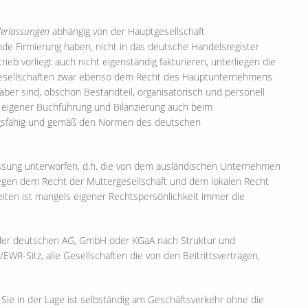
derlassungen
abhängig von der Hauptgesellschaft
nde Firmierung haben, nicht in das deutsche Handelsregister
ieb vorliegt auch nicht eigenständig fakturieren, unterliegen die
gesellschaften zwar ebenso dem Recht des Hauptunternehmens
ber sind, obschon Bestandteil, organisatorisch und personell
t eigener Buchführung und Bilanzierung auch beim
ungsfähig und gemäß den Normen des deutschen
assung unterworfen, d.h. die von dem ausländischen Unternehmen
iegen dem Recht der Muttergesellschaft und dem lokalen Recht
eiten ist mangels eigener Rechtspersönlichkeit immer die
ie der deutschen AG, GmbH oder KGaA nach Struktur und
U/EWR-Sitz, alle Gesellschaften die von den Beitrittsverträgen,
 Sie in der Lage ist selbständig am Geschäftsverkehr ohne die