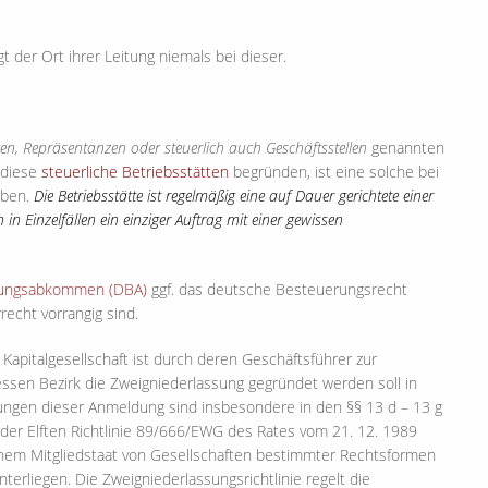
 der Ort ihrer Leitung niemals bei dieser.
gen, Repräsentanzen oder steuerlich auch Geschäftsstellen
genannten
b diese
steuerliche Betriebsstätte
n
begründen, ist eine solche bei
eben.
Die Betriebsstätte ist regelmäßig eine auf Dauer gerichtete einer
in Einzelfällen ein einziger Auftrag mit einer gewissen
ungsabkommen (DBA)
ggf. das deutsche Besteuerungsrecht
echt vorrangig sind.
Kapitalgesellschaft ist durch deren Geschäftsführer zur
essen Bezirk die Zweigniederlassung gegründet werden soll in
ungen dieser Anmeldung sind insbesondere in den §§ 13 d – 13 g
der Elften Richtlinie 89/666/EWG des Rates vom 21. 12. 1989
inem Mitgliedstaat von Gesellschaften bestimmter Rechtsformen
erliegen. Die Zweigniederlassungsrichtlinie regelt die