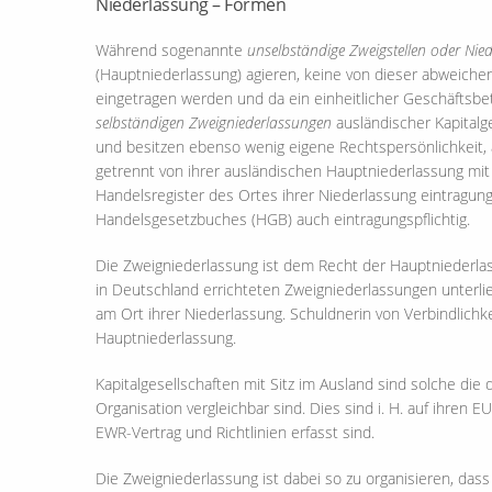
Niederlassung – Formen
Während sogenannte
unselbständige Zweigstellen oder Nie
(Hauptniederlassung) agieren, keine von dieser abweiche
eingetragen werden und da ein einheitlicher Geschäftsbetr
selbständigen Zweigniederlassungen
ausländischer Kapital
und besitzen ebenso wenig eigene Rechtspersönlichkeit, a
getrennt von ihrer ausländischen Hauptniederlassung mi
Handelsregister des Ortes ihrer Niederlassung eintrag
Handelsgesetzbuches (HGB) auch eintragungspflichtig.
Die Zweigniederlassung ist dem Recht der Hauptniederl
in Deutschland errichteten Zweigniederlassungen unterl
am Ort ihrer Niederlassung. Schuldnerin von Verbindlichk
Hauptniederlassung.
Kapitalgesellschaften mit Sitz im Ausland sind solche d
Organisation vergleichbar sind. Dies sind i. H. auf ihren E
EWR-Vertrag und Richtlinien erfasst sind.
Die Zweigniederlassung ist dabei so zu organisieren, dass