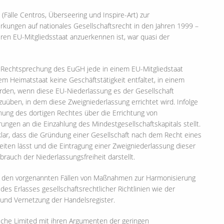
älle Centros, Überseering und Inspire-Art) zur
kungen auf nationales Gesellschaftsrecht in den Jahren 1999 –
ren EU-Mitgliedsstaat anzuerkennen ist, war quasi der
 Rechtsprechung des EuGH jede in einem EU-Mitgliedstaat
rem Heimatstaat keine Geschäftstätigkeit entfaltet, in einem
erden, wenn diese EU-Niederlassung es der Gesellschaft
szuüben, in dem diese Zweigniederlassung errichtet wird. Infolge
ung des dortigen Rechtes über die Errichtung von
ngen an die Einzahlung des Mindestgesellschaftskapitals stellt.
klar, dass die Gründung einer Gesellschaft nach dem Recht eines
iten lässt und die Eintragung einer Zweigniederlassung dieser
rauch der Niederlassungsfreiheit darstellt.
in den vorgenannten Fällen von Maßnahmen zur Harmonisierung
es Erlasses gesellschaftsrechtlicher Richtlinien wie der
 und Vernetzung der Handelsregister.
ische Limited mit ihren Argumenten der geringen