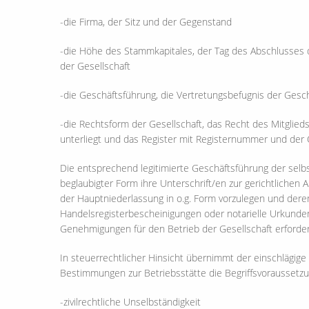
-die Firma, der Sitz und der Gegenstand
-die Höhe des Stammkapitales, der Tag des Abschlusses d
der Gesellschaft
-die Geschäftsführung, die Vertretungsbefugnis der Ges
-die Rechtsform der Gesellschaft, das Recht des Mitglie
unterliegt und das Register mit Registernummer und der 
Die entsprechend legitimierte Geschäftsführung der selbs
beglaubigter Form ihre Unterschrift/en zur gerichtliche
der Hauptniederlassung in o.g. Form vorzulegen und dere
Handelsregisterbescheinigungen oder notarielle Urkunden
Genehmigungen für den Betrieb der Gesellschaft erford
In steuerrechtlicher Hinsicht übernimmt der einschlägige
Bestimmungen zur Betriebsstätte die Begriffsvoraussetz
-zivilrechtliche Unselbständigkeit