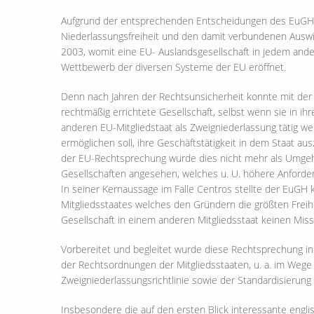
Aufgrund der entsprechenden Entscheidungen des EuGH (F
Niederlassungsfreiheit und den damit verbundenen Auswir
2003, womit eine EU- Auslandsgesellschaft in jedem ande
Wettbewerb der diversen Systeme der EU eröffnet.
Denn nach Jahren der Rechtsunsicherheit konnte mit der
rechtmäßig errichtete Gesellschaft, selbst wenn sie in ih
anderen EU-Mitgliedstaat als Zweigniederlassung tätig w
ermöglichen soll, ihre Geschäftstätigkeit in dem Staat au
der EU-Rechtsprechung wurde dies nicht mehr als Umgeh
Gesellschaften angesehen, welches u. U. höhere Anforderu
In seiner Kernaussage im Falle Centros stellte der EuGH 
Mitgliedsstaates welches den Gründern die größten Freihe
Gesellschaft in einem anderen Mitgliedsstaat keinen Missb
Vorbereitet und begleitet wurde diese Rechtsprechung 
der Rechtsordnungen der Mitgliedsstaaten, u. a. im Wege d
Zweigniederlassungsrichtlinie sowie der Standardisierung
Insbesondere die auf den ersten Blick interessante engl