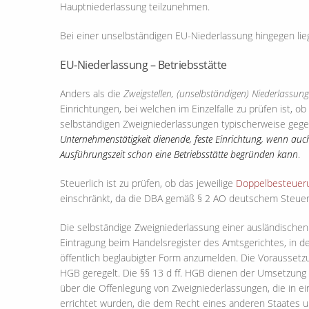
Hauptniederlassung teilzunehmen.
Bei einer unselbständigen EU-Niederlassung hingegen liegt
EU-Niederlassung – Betriebsstätte
Anders als die
Zweigstellen, (unselbständigen) Niederlassun
Einrichtungen, bei welchen im Einzelfalle zu prüfen ist, o
selbständigen Zweigniederlassungen typischerweise geg
Unternehmenstätigkeit dienende, feste Einrichtung, wenn auch 
Ausführungszeit schon eine Betriebsstätte begründen kann
.
Steuerlich ist zu prüfen, ob das jeweilige
Doppelbesteuer
einschränkt, da die DBA gemäß § 2 AO deutschem Steuerr
Die selbständige Zweigniederlassung einer ausländischen 
Eintragung beim Handelsregister des Amtsgerichtes, in d
öffentlich beglaubigter Form anzumelden. Die Voraussetz
HGB geregelt. Die §§ 13 d ff. HGB dienen der Umsetzung 
über die Offenlegung von Zweigniederlassungen, die in e
errichtet wurden, die dem Recht eines anderen Staates unt