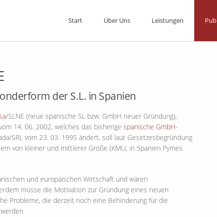
Start
Über Uns
Leistungen
Pub
E
nderform der S.L. in Spanien
sa
/SLNE (neue spanische SL bzw. GmbH neuer Gründung),
“ vom 14. 06. 2002, welches das bisherige
spanische GmbH-
ada/SRL vom 23. 03. 1995 ändert, soll laut Gesetzesbegründung
lem von kleiner und mittlerer Größe (KMU, in Spanien Pymes
panischen und europäischen Wirtschaft und wären
ußerdem müsse die Motivation zur Gründung eines neuen
e Probleme, die derzeit noch eine Behinderung für die
 werden.