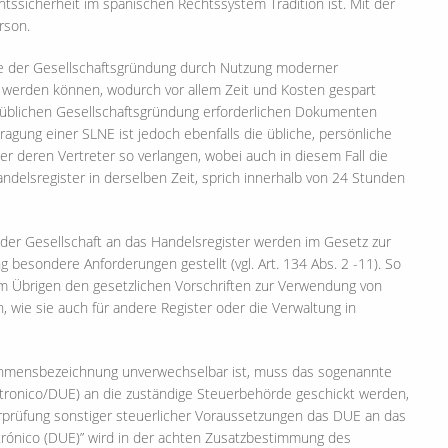
htssicherheit im spanischen Rechtssystem Tradition ist. Mit der
rson.
ge der Gesellschaftsgründung durch Nutzung moderner
 werden können, wodurch vor allem Zeit und Kosten gespart
r üblichen Gesellschaftsgründung erforderlichen Dokumenten
agung einer SLNE ist jedoch ebenfalls die übliche, persönliche
r deren Vertreter so verlangen, wobei auch in diesem Fall die
elsregister in derselben Zeit, sprich innerhalb von 24 Stunden
er Gesellschaft an das Handelsregister werden im Gesetz zur
 besondere Anforderungen gestellt (vgl. Art. 134 Abs. 2 -11). So
im Übrigen den gesetzlichen Vorschriften zur Verwendung von
wie sie auch für andere Register oder die Verwaltung in
ehmensbezeichnung unverwechselbar ist, muss das sogenannte
tronico/DUE) an die zuständige Steuerbehörde geschickt werden,
prüfung sonstiger steuerlicher Voraussetzungen das DUE an das
trónico (DUE)” wird in der achten Zusatzbestimmung des