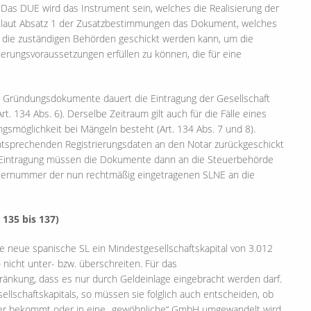
. Das DUE wird das Instrument sein, welches die Realisierung der
st laut Absatz 1 der Zusatzbestimmungen das Dokument, welches
d die zuständigen Behörden geschickt werden kann, um die
erungsvoraussetzungen erfüllen zu können, die für eine
r Gründungsdokumente dauert die Eintragung der Gesellschaft
t. 134 Abs. 6). Derselbe Zeitraum gilt auch für die Fälle eines
smöglichkeit bei Mängeln besteht (Art. 134 Abs. 7 und 8).
ntsprechenden Registrierungsdaten an den Notar zurückgeschickt
 der Eintragung müssen die Dokumente dann an die Steuerbehörde
euernummer der nun rechtmäßig eingetragenen SLNE an die
 135 bis 137)
 die neue spanische SL ein Mindestgesellschaftskapital von 3.012
nicht unter- bzw. überschreiten. Für das
chränkung, dass es nur durch Geldeinlage eingebracht werden darf.
ellschaftskapitals, so müssen sie folglich auch entscheiden, ob
kter bekommt oder in eine „gewöhnliche“ GmbH umgewandelt wird.