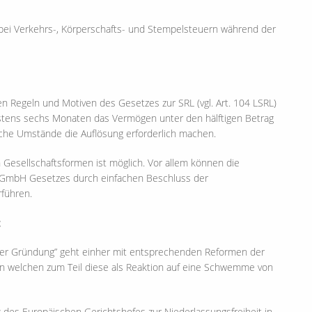
ei Verkehrs-, Körperschafts- und Stempelsteuern während der
 Regeln und Motiven des Gesetzes zur SRL (vgl. Art. 104 LSRL)
estens sechs Monaten das Vermögen unter den hälftigen Betrag
liche Umstände die Auflösung erforderlich machen.
Gesellschaftsformen ist möglich. Vor allem können die
s GmbH Gesetzes durch einfachen Beschluss der
führen.
er Gründung” geht einher mit entsprechenden Reformen der
 welchen zum Teil diese als Reaktion auf eine Schwemme von
 des Europäischen Gerichtshofes zur Niederlassungsfreiheit in