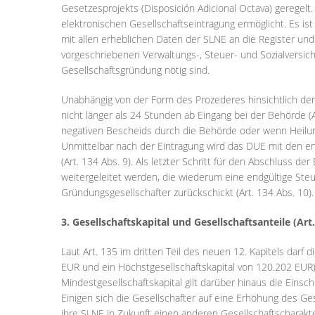
Gesetzesprojekts (Disposición Adicional Octava) geregelt
elektronischen Gesellschaftseintragung ermöglicht. Es i
mit allen erheblichen Daten der SLNE an die Register un
vorgeschriebenen Verwaltungs-, Steuer- und Sozialversich
Gesellschaftsgründung nötig sind.
Unabhängig von der Form des Prozederes hinsichtlich de
nicht länger als 24 Stunden ab Eingang bei der Behörde (Ar
negativen Bescheids durch die Behörde oder wenn Heilung
Unmittelbar nach der Eintragung wird das DUE mit den e
(Art. 134 Abs. 9). Als letzter Schritt für den Abschluss
weitergeleitet werden, die wiederum eine endgültige St
Gründungsgesellschafter zurückschickt (Art. 134 Abs. 10).
3. Gesellschaftskapital und Gesellschaftsanteile (Art.
Laut Art. 135 im dritten Teil des neuen 12. Kapitels darf
EUR und ein Höchstgesellschaftskapital von 120.202 EUR) 
Mindestgesellschaftskapital gilt darüber hinaus die Eins
Einigen sich die Gesellschafter auf eine Erhöhung des Ges
ihre SLNE in Zukunft einen anderen Gesellschaftschara