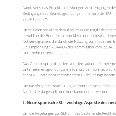
Damit setzt das Projekt die bisherigen Anstrengungen d
Bedingungen zu Betriebsgründungen innerhalb der EU, 
22.04.1997, um.
Diese zielen vor allem darauf ab, dass die Mitgliedsstaate
sowohl an die Bedürfnisse von Klein- und Kleinstbetriebe
Notwendigkeiten, die durch die Nutzung von modernen I
u.a. Empfehlung 97/344/EG der Kommission vom 22.04.1
Unternehmensgründungen).
Das Gesetzesprojekt basiert vor allem auf drei Kernele
Unternehmensgründungsnetz (Centro de Información y R
der SLNE und einem vereinfachtem Buchführungssystem.
Die nachfolgende Bearbeitung konzentriert sich jedoch l
Abschnitte dargestellt und kurz kommentiert werden.
I . Neue spanische SL – wichtige Aspekte des 
Um die Regelungen zur SLNE in das bestehende Recht au