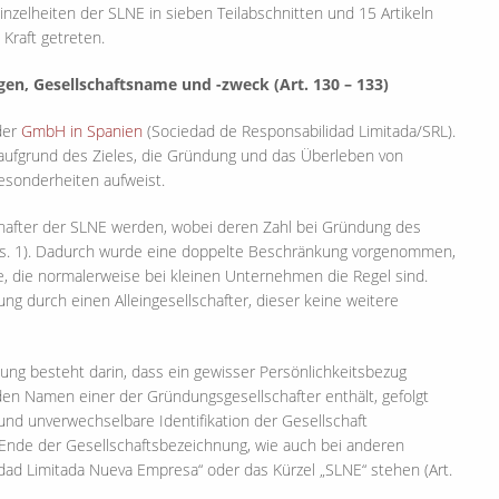
inzelheiten der SLNE in sieben Teilabschnitten und 15 Artikeln
Kraft getreten.
gen, Gesellschaftsname und -zweck (Art. 130 – 133)
der
GmbH in Spanien
(Sociedad de Responsabilidad Limitada/SRL).
ie aufgrund des Zieles, die Gründung und das Überleben von
esonderheiten aufweist.
chafter der SLNE werden, wobei deren Zahl bei Gründung des
 Abs. 1). Dadurch wurde eine doppelte Beschränkung vorgenommen,
e, die normalerweise bei kleinen Unternehmen die Regel sind.
ung durch einen Alleingesellschafter, dieser keine weitere
ung besteht darin, dass ein gewisser Persönlichkeitsbezug
den Namen einer der Gründungsgesellschafter enthält, gefolgt
und unverwechselbare Identifikation der Gesellschaft
 Ende der Gesellschaftsbezeichnung, wie auch bei anderen
dad Limitada Nueva Empresa“ oder das Kürzel „SLNE“ stehen (Art.