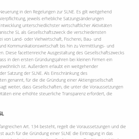
 Neuerung in den Regelungen zur SLNE. Es gilt weitgehend
 Verpflichtung, jeweils erhebliche Satzungsänderungen
twicklung unterschiedlichster wirtschaftlicher Aktivitäten
panische SL als Gesellschaftszweck die verschiedensten
i von Land- oder Viehwirtschaft, Fischerei, Bau- und
 und Kommunikationswirtschaft bis hin zu Vermittlungs- und
en. Diese facettenreiche Ausgestaltung des Gesellschaftszwecks
ass in den ersten Gründungsjahren bei kleinen Firmen ein
wöhnlich ist. Außerdem erlaubt ein weitgehender
 der Satzung der SLNE. Als Einschränkung des
äten genannt, für die die Gründung einer Aktiengesellschaft
sagt weiter, dass Gesellschaften, die unter die Voraussetzungen
ivitäten eine erhöhte steuerliche Transparenz erfordert, die
SL
mfangreichen Art. 134 besteht, regelt die Voraussetzungen und die
t auch für die Gründung einer SLNE die Eintragung in das