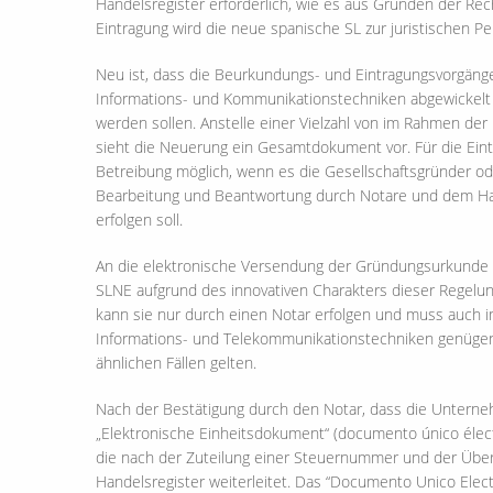
Handelsregister erforderlich, wie es aus Gründen der Rec
Eintragung wird die neue spanische SL zur juristischen Pe
Neu ist, dass die Beurkundungs- und Eintragungsvorgän
Informations- und Kommunikationstechniken abgewickelt
werden sollen. Anstelle einer Vielzahl von im Rahmen de
sieht die Neuerung ein Gesamtdokument vor. Für die Eintr
Betreibung möglich, wenn es die Gesellschaftsgründer ode
Bearbeitung und Beantwortung durch Notare und dem Hand
erfolgen soll.
An die elektronische Versendung der Gründungsurkunde d
SLNE aufgrund des innovativen Charakters dieser Regelung
kann sie nur durch einen Notar erfolgen und muss auch 
Informations- und Telekommunikationstechniken genügen, 
ähnlichen Fällen gelten.
Nach der Bestätigung durch den Notar, dass die Untern
„Elektronische Einheitsdokument“ (documento único élec
die nach der Zuteilung einer Steuernummer und der Über
Handelsregister weiterleitet. Das “Documento Unico Elec