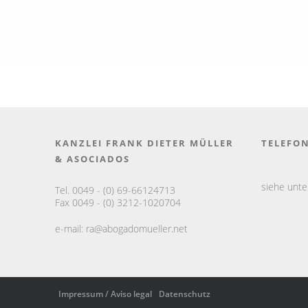
KANZLEI FRANK DIETER MÜLLER
TELEFO
& ASOCIADOS
siehe unt
Tel. 0049 - (0) 69-66124713
Fax 0049 - (0) 3212-1020704
e-mail:
ra@abogadomueller.net
Impressum / Aviso legal
Datenschutz