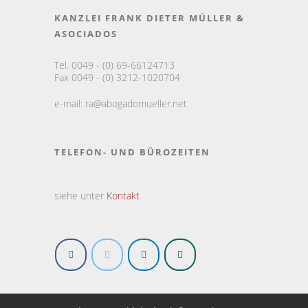
KANZLEI FRANK DIETER MÜLLER &
ASOCIADOS
Tel. 0049 - (0) 69-66124713
Fax 0049 - (0) 3212-1020704
e-mail:
ra@abogadomueller.net
TELEFON- UND BÜROZEITEN
siehe unter
Kontakt