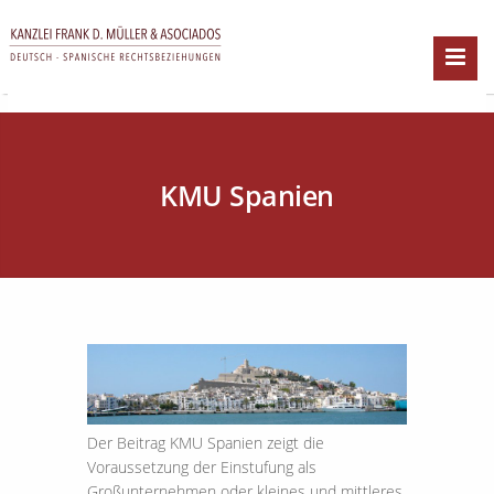
KMU Spanien
Der Beitrag KMU Spanien zeigt die
Voraussetzung der Einstufung als
Großunternehmen oder kleines und mittleres