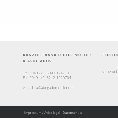
KANZLEI FRANK DIETER MÜLLER
TELEFO
& ASOCIADOS
siehe un
Tel. 0049 - (0) 69-66124713
Fax 0049 - (0) 3212-1020704
e-mail:
ra@abogadomueller.net
Impressum / Aviso legal
Datenschutz