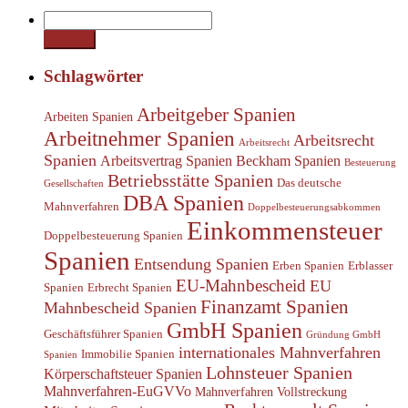
Schlagwörter
Arbeitgeber Spanien
Arbeiten Spanien
Arbeitnehmer Spanien
Arbeitsrecht
Arbeitsrecht
Spanien
Arbeitsvertrag Spanien
Beckham Spanien
Besteuerung
Betriebsstätte Spanien
Das deutsche
Gesellschaften
DBA Spanien
Mahnverfahren
Doppelbesteuerungsabkommen
Einkommensteuer
Doppelbesteuerung Spanien
Spanien
Entsendung Spanien
Erben Spanien
Erblasser
EU-Mahnbescheid
EU
Spanien
Erbrecht Spanien
Finanzamt Spanien
Mahnbescheid Spanien
GmbH Spanien
Geschäftsführer Spanien
Gründung GmbH
internationales Mahnverfahren
Immobilie Spanien
Spanien
Lohnsteuer Spanien
Körperschaftsteuer Spanien
Mahnverfahren-EuGVVo
Mahnverfahren Vollstreckung