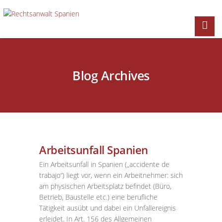
Blog Archives
Arbeitsunfall Spanien
Ein Arbeitsunfall in Spanien („accidente de
trabajo“) liegt vor, wenn ein Arbeitnehmer: sich
am physischen Arbeitsplatz befindet (Büro,
Betrieb, Baustelle etc.) eine berufliche
Tätigkeit ausübt und dabei ein Unfallereignis
erleidet. In Art. 156 des Allgemeinen