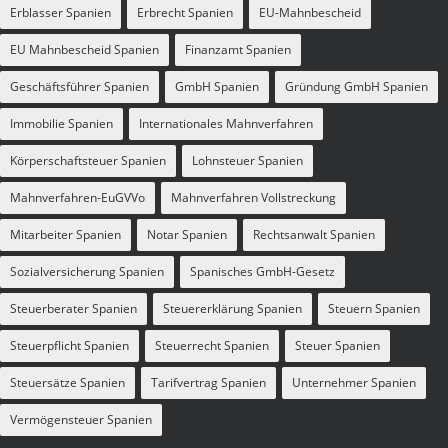
Erblasser Spanien
Erbrecht Spanien
EU-Mahnbescheid
EU Mahnbescheid Spanien
Finanzamt Spanien
Geschäftsführer Spanien
GmbH Spanien
Gründung GmbH Spanien
Immobilie Spanien
Internationales Mahnverfahren
Körperschaftsteuer Spanien
Lohnsteuer Spanien
Mahnverfahren-EuGVVo
Mahnverfahren Vollstreckung
Mitarbeiter Spanien
Notar Spanien
Rechtsanwalt Spanien
Sozialversicherung Spanien
Spanisches GmbH-Gesetz
Steuerberater Spanien
Steuererklärung Spanien
Steuern Spanien
Steuerpflicht Spanien
Steuerrecht Spanien
Steuer Spanien
Steuersätze Spanien
Tarifvertrag Spanien
Unternehmer Spanien
Vermögensteuer Spanien