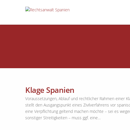
Klage Spanien
Voraussetzungen, Ablauf und rechtlicher Rahmen einer Kla
stellt den Ausgangspunkt eines Zivilverfahrens vor spani
eine Verpflichtung geltend machen möchte – sei es wege
sonstiger Streitigkeiten – muss ggf. eine…