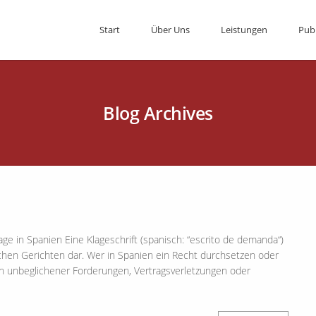
Start
Über Uns
Leistungen
Pub
Blog Archives
ge in Spanien Eine Klageschrift (spanisch: “escrito de demanda“)
schen Gerichten dar. Wer in Spanien ein Recht durchsetzen oder
n unbeglichener Forderungen, Vertragsverletzungen oder