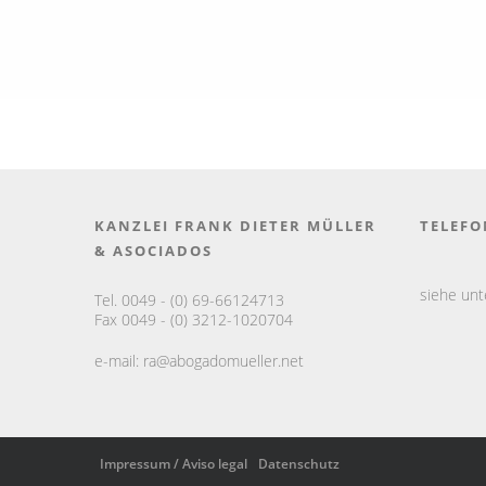
KANZLEI FRANK DIETER MÜLLER
TELEFO
& ASOCIADOS
siehe un
Tel. 0049 - (0) 69-66124713
Fax 0049 - (0) 3212-1020704
e-mail:
ra@abogadomueller.net
Impressum / Aviso legal
Datenschutz