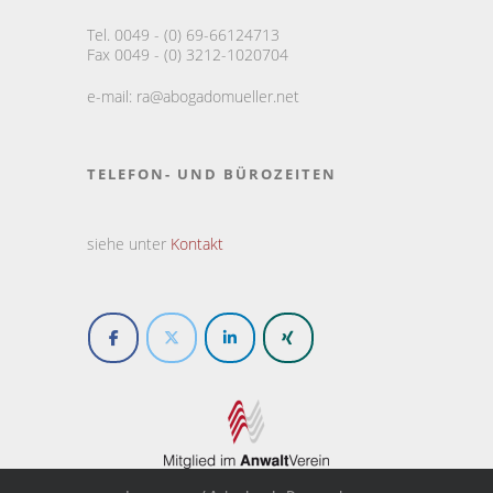
Tel. 0049 - (0) 69-66124713
Fax 0049 - (0) 3212-1020704
e-mail:
ra@abogadomueller.net
TELEFON- UND BÜROZEITEN
siehe unter
Kontakt