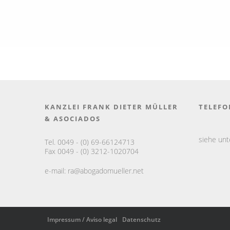
KANZLEI FRANK DIETER MÜLLER
TELEFO
& ASOCIADOS
siehe un
Tel. 0049 - (0) 69-66124713
Fax 0049 - (0) 3212-1020704
e-mail:
ra@abogadomueller.net
Impressum / Aviso legal
Datenschutz