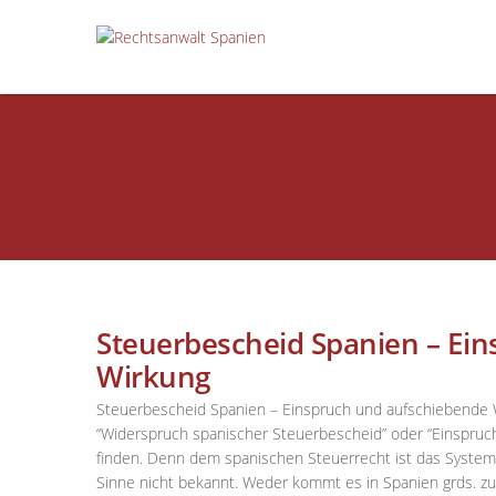
Steuerbescheid Spanien – Ei
Wirkung
Steuerbescheid Spanien – Einspruch und aufschiebende W
“Widerspruch spanischer Steuerbescheid” oder “Einspru
finden. Denn dem spanischen Steuerrecht ist das Syste
Sinne nicht bekannt. Weder kommt es in Spanien grds. zu