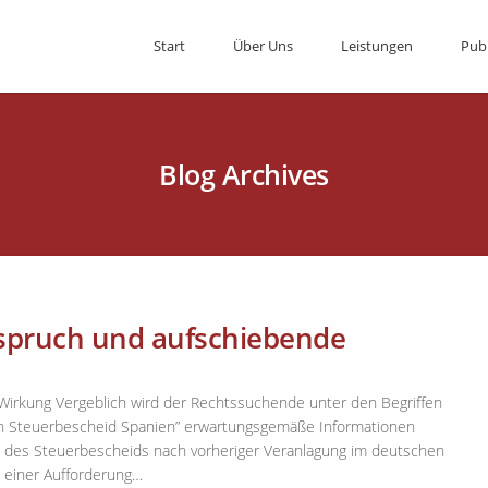
Start
Über Uns
Leistungen
Pub
Blog Archives
nspruch und aufschiebende
irkung Vergeblich wird der Rechtssuchende unter den Begriffen
ch Steuerbescheid Spanien” erwartungsgemäße Informationen
m des Steuerbescheids nach vorheriger Veranlagung im deutschen
 einer Aufforderung…