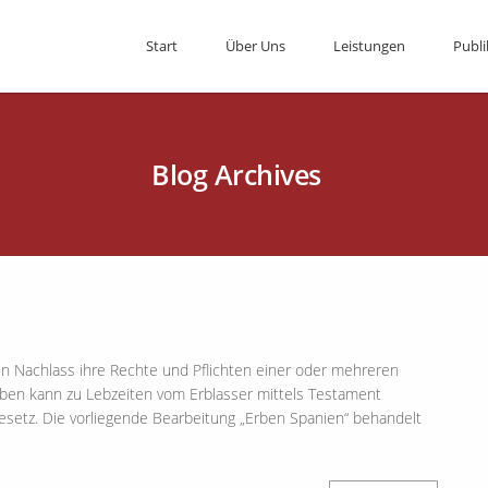
Start
Über Uns
Leistungen
Publi
Blog Archives
ten Nachlass ihre Rechte und Pflichten einer oder mehreren
ben kann zu Lebzeiten vom Erblasser mittels Testament
h Gesetz. Die vorliegende Bearbeitung „Erben Spanien“ behandelt