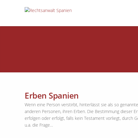
Erben Spanien
Wenn eine Person verstirbt, hinterlässt sie als so genann
anderen Personen, ihren Erben. Die Bestimmung dieser Er
erfolgen oder erfolgt, falls kein Testament vorliegt, durc
u.a. die Frage…