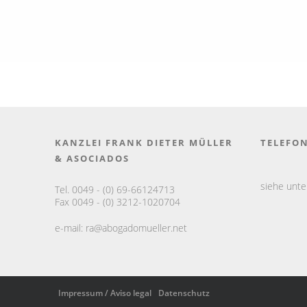
KANZLEI FRANK DIETER MÜLLER
TELEFO
& ASOCIADOS
siehe unt
Tel. 0049 - (0) 69-66124713
Fax 0049 - (0) 3212-1020704
e-mail:
ra@abogadomueller.net
Impressum / Aviso legal
Datenschutz