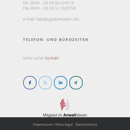
Tel. 0049 - (0) 69-66124713
Fax 0049 - (0) 3212-1020704
e-mail:
ra@abogadomueller.net
TELEFON- UND BÜROZEITEN
siehe unter
Kontakt
Impressum / Aviso legal
Datenschutz