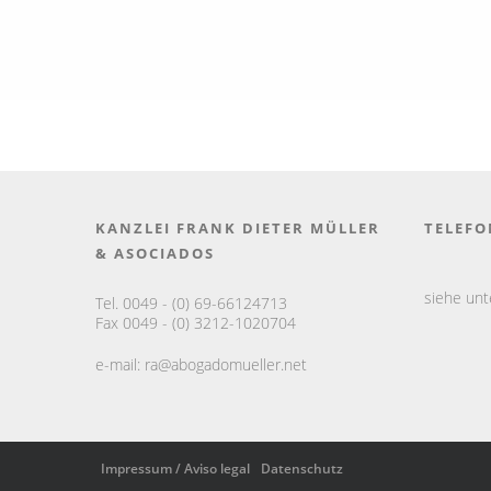
KANZLEI FRANK DIETER MÜLLER
TELEFO
& ASOCIADOS
siehe un
Tel. 0049 - (0) 69-66124713
Fax 0049 - (0) 3212-1020704
e-mail:
ra@abogadomueller.net
Impressum / Aviso legal
Datenschutz