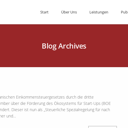
Start
Über Uns
Leistungen
Pub
Blog Archives
panischen Einkommensteuergesetzes durch die dritte
ber über die Förderung des Ökosystems für Start-Ups (BOE
ert. Dieser ist nun als „Steuerliche Spezialregelung für nach
hmer und…