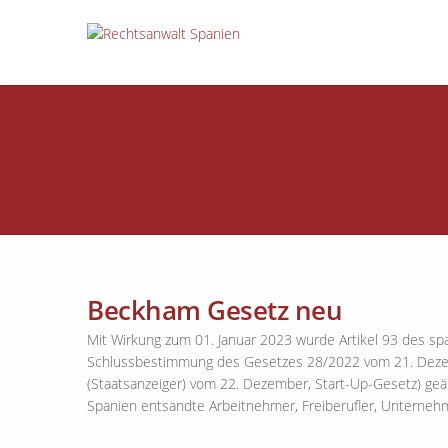
Beckham Gesetz neu
Mit Wirkung zum 01. Januar 2023 wurde Artikel 93 des s
Schlussbestimmung des Gesetzes 28/2022 vom 21. Dezem
(Staatsanzeiger) vom 22. Dezember, Start-Up-Gesetz) geänd
Spanien entsandte Arbeitnehmer, Freiberufler, Unterne