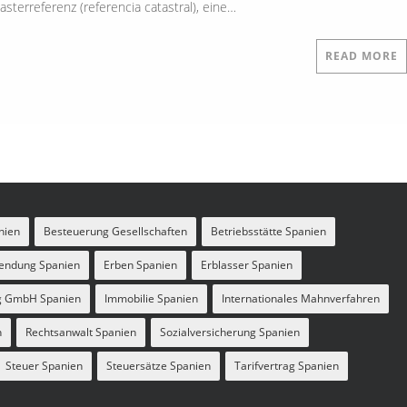
terreferenz (referencia catastral), eine…
READ MORE
nien
Besteuerung Gesellschaften
Betriebsstätte Spanien
endung Spanien
Erben Spanien
Erblasser Spanien
g GmbH Spanien
Immobilie Spanien
Internationales Mahnverfahren
n
Rechtsanwalt Spanien
Sozialversicherung Spanien
Steuer Spanien
Steuersätze Spanien
Tarifvertrag Spanien