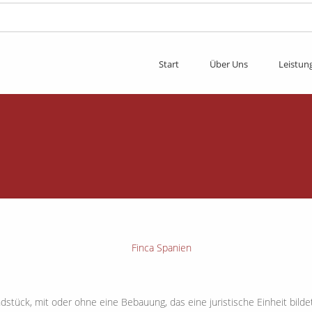
Start
Über Uns
Leistun
rundstück, mit oder ohne eine Bebauung, das eine juristische Einheit bil