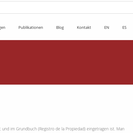
gen
Publikationen
Blog
Kontakt
EN
ES
det und im Grundbuch (Registro de la Propiedad) eingetragen ist. Man