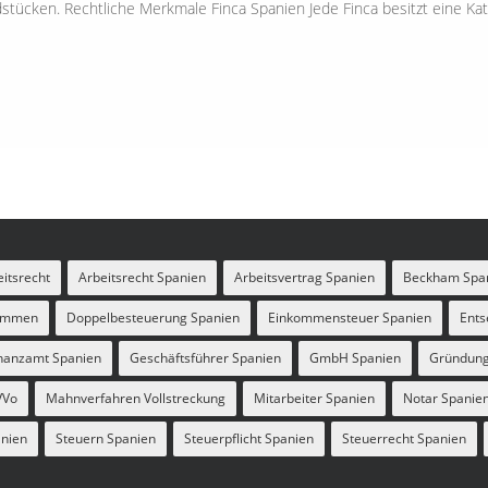
tücken. Rechtliche Merkmale Finca Spanien Jede Finca besitzt eine Katas
itsrecht
Arbeitsrecht Spanien
Arbeitsvertrag Spanien
Beckham Spa
kommen
Doppelbesteuerung Spanien
Einkommensteuer Spanien
Ents
nanzamt Spanien
Geschäftsführer Spanien
GmbH Spanien
Gründun
VVo
Mahnverfahren Vollstreckung
Mitarbeiter Spanien
Notar Spanie
anien
Steuern Spanien
Steuerpflicht Spanien
Steuerrecht Spanien