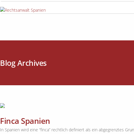
Blog Archives
Finca Spanien
In Spanien wird eine “finca” rechtlich definiert als ein abgegrenztes G