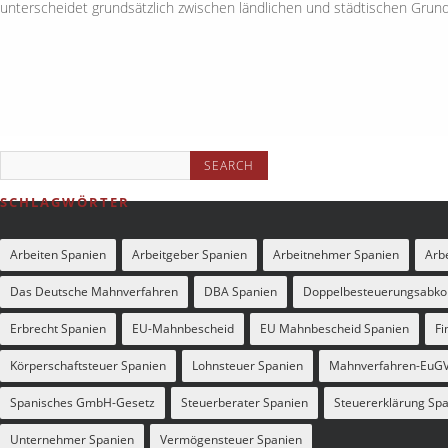
unterscheidet grundsätzlich zwischen ländlichen und städtischen Grunds
SCHLAGWÖRTER
Arbeiten Spanien
Arbeitgeber Spanien
Arbeitnehmer Spanien
Arbe
Das Deutsche Mahnverfahren
DBA Spanien
Doppelbesteuerungsab
Erbrecht Spanien
EU-Mahnbescheid
EU Mahnbescheid Spanien
Fi
Körperschaftsteuer Spanien
Lohnsteuer Spanien
Mahnverfahren-EuG
Spanisches GmbH-Gesetz
Steuerberater Spanien
Steuererklärung Sp
Unternehmer Spanien
Vermögensteuer Spanien