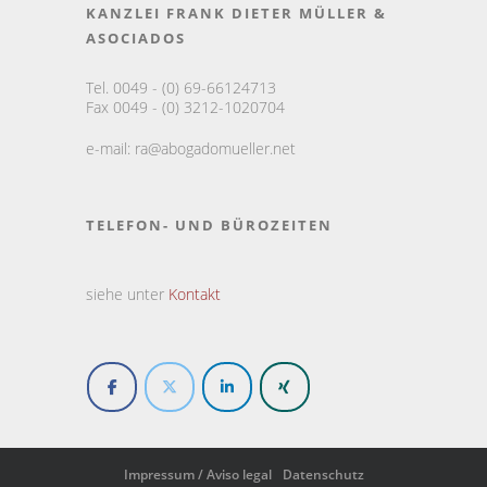
KANZLEI FRANK DIETER MÜLLER &
ASOCIADOS
Tel. 0049 - (0) 69-66124713
Fax 0049 - (0) 3212-1020704
e-mail:
ra@abogadomueller.net
TELEFON- UND BÜROZEITEN
siehe unter
Kontakt
Impressum / Aviso legal
Datenschutz