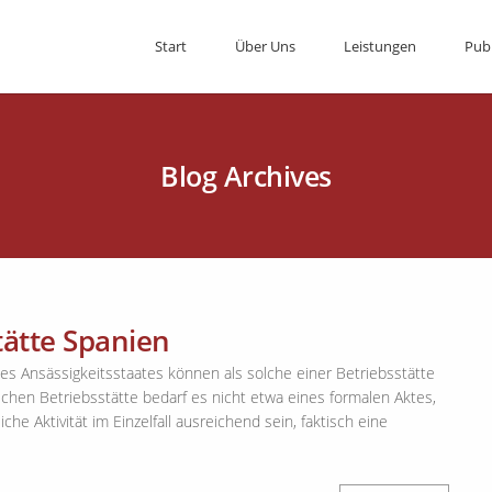
Start
Über Uns
Leistungen
Pub
Blog Archives
tätte Spanien
des Ansässigkeitsstaates können als solche einer Betriebsstätte
ichen Betriebsstätte bedarf es nicht etwa eines formalen Aktes,
che Aktivität im Einzelfall ausreichend sein, faktisch eine