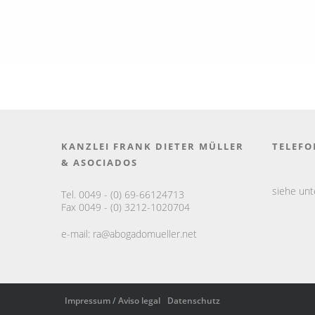
KANZLEI FRANK DIETER MÜLLER
TELEFO
& ASOCIADOS
siehe un
Tel. 0049 - (0) 69-66124713
Fax 0049 - (0) 3212-1020704
e-mail:
ra@abogadomueller.net
Impressum / Aviso legal
Datenschutz