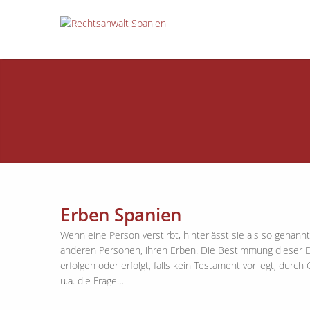
Erben Spanien
Wenn eine Person verstirbt, hinterlässt sie als so genan
anderen Personen, ihren Erben. Die Bestimmung dieser E
erfolgen oder erfolgt, falls kein Testament vorliegt, dur
u.a. die Frage…