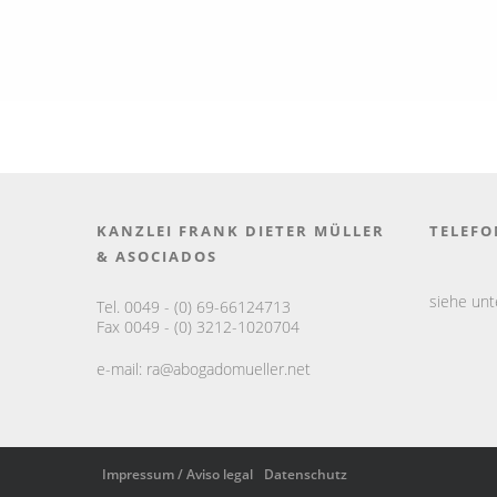
KANZLEI FRANK DIETER MÜLLER
TELEFO
& ASOCIADOS
siehe un
Tel. 0049 - (0) 69-66124713
Fax 0049 - (0) 3212-1020704
e-mail:
ra@abogadomueller.net
Impressum / Aviso legal
Datenschutz