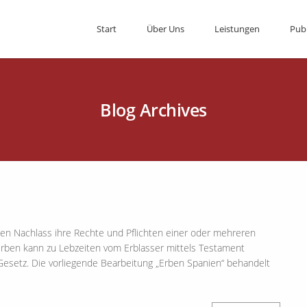
Start
Über Uns
Leistungen
Pub
Blog Archives
nten Nachlass ihre Rechte und Pflichten einer oder mehreren
rben kann zu Lebzeiten vom Erblasser mittels Testament
ch Gesetz. Die vorliegende Bearbeitung „Erben Spanien“ behandelt