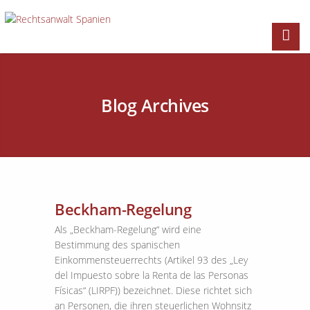
Blog Archives
Beckham-Regelung
Als „Beckham-Regelung“ wird eine
Bestimmung des spanischen
Einkommensteuerrechts (Artikel 93 des „Ley
del Impuesto sobre la Renta de las Personas
Físicas“ (LIRPF)) bezeichnet. Diese richtet sich
an Personen, die ihren steuerlichen Wohnsitz