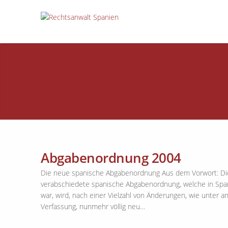
Abgabenordnung 2004
Die neue spanische Abgabenordnung Aus dem Vorwort: Die 
verabschiedete spanische Abgabenordnung, welche in Spa
war, wird, nach einer Vielzahl von Änderungen, wie unter 
Verfassung, nunmehr völlig neu…