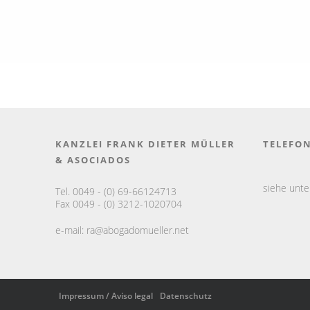
KANZLEI FRANK DIETER MÜLLER
TELEFO
& ASOCIADOS
siehe unt
Tel. 0049 - (0) 69-66124713
Fax 0049 - (0) 3212-1020704
e-mail:
ra@abogadomueller.net
Impressum / Aviso legal
Datenschutz