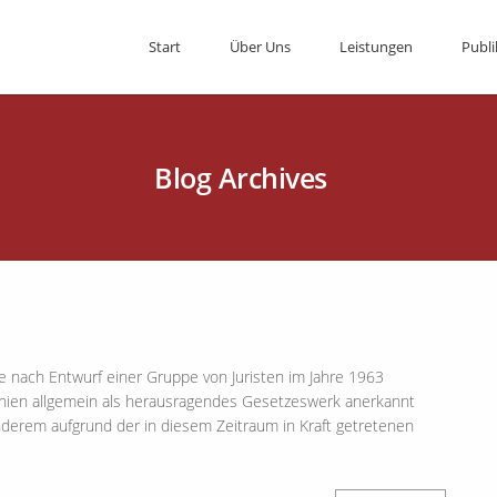
Start
Über Uns
Leistungen
Publi
Blog Archives
nach Entwurf einer Gruppe von Juristen im Jahre 1963
nien allgemein als herausragendes Gesetzeswerk anerkannt
anderem aufgrund der in diesem Zeitraum in Kraft getretenen