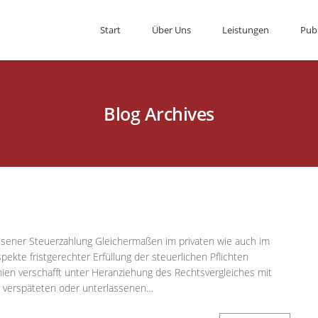
Start
Über Uns
Leistungen
Pub
Blog Archives
ssener Steuerzahlung Gleichermaßen im privaten wie auch im
ekte fristgerechter Erfüllung der steuerlichen Pflichten
ien verschafft unter Heranziehung des Rechtsvergleiches mit
r verspäteten oder unterlassenen…