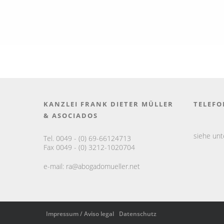
KANZLEI FRANK DIETER MÜLLER
TELEFO
& ASOCIADOS
siehe un
Tel. 0049 - (0) 69-66124713
Fax 0049 - (0) 3212-1020704
e-mail:
ra@abogadomueller.net
Impressum / Aviso legal
Datenschutz