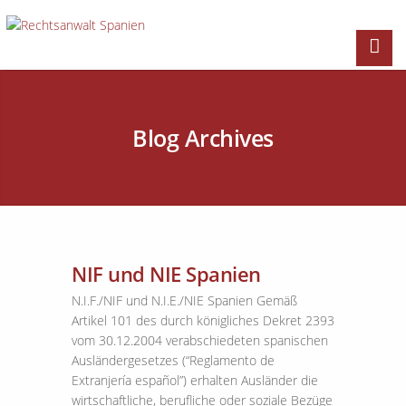
Blog Archives
NIF und NIE Spanien
N.I.F./NIF und N.I.E./NIE Spanien Gemäß
Artikel 101 des durch königliches Dekret 2393
vom 30.12.2004 verabschiedeten spanischen
Ausländergesetzes (“Reglamento de
Extranjería español”) erhalten Ausländer die
wirtschaftliche, berufliche oder soziale Bezüge