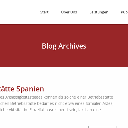
Start
Über Uns
Leistungen
Pub
Blog Archives
tätte Spanien
des Ansässigkeitsstaates können als solche einer Betriebsstätte
ichen Betriebsstätte bedarf es nicht etwa eines formalen Aktes,
che Aktivität im Einzelfall ausreichend sein, faktisch eine