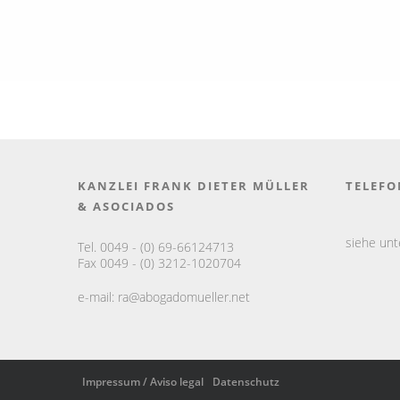
KANZLEI FRANK DIETER MÜLLER
TELEFO
& ASOCIADOS
siehe un
Tel. 0049 - (0) 69-66124713
Fax 0049 - (0) 3212-1020704
e-mail:
ra@abogadomueller.net
Impressum / Aviso legal
Datenschutz