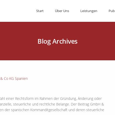
Start
Über Uns
Leistungen
Pub
Blog Archives
ahl einer Rechtsform im Rahmen der Gründung, Änderung oder
nzielle, steuerliche und rechtliche Belange. Der Beitrag GmbH &
gen der spanischen Kommanditgesellschaft und deren steuerliche