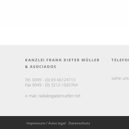
KANZLEI FRANK DIETER MÜLLER
TELEFO
& ASOCIADOS
siehe un
Tel. 0049 - (0) 69-66124713
Fax 0049 - (0) 3212-1020704
e-mail:
ra@abogadomueller.net
Impressum / Aviso legal
Datenschutz