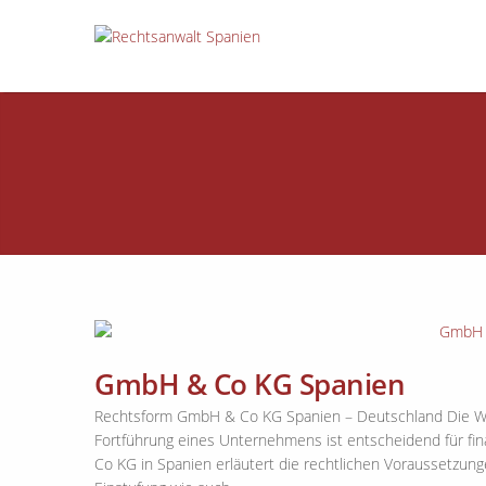
GmbH & Co KG Spanien
Rechtsform GmbH & Co KG Spanien – Deutschland Die W
Fortführung eines Unternehmens ist entscheidend für fina
Co KG in Spanien erläutert die rechtlichen Voraussetzun