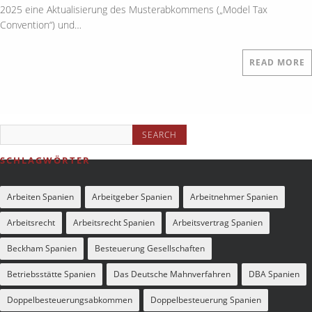
2025 eine Aktualisierung des Musterabkommens („Model Tax
Convention“) und…
READ MORE
SCHLAGWÖRTER
Arbeiten Spanien
Arbeitgeber Spanien
Arbeitnehmer Spanien
Arbeitsrecht
Arbeitsrecht Spanien
Arbeitsvertrag Spanien
Beckham Spanien
Besteuerung Gesellschaften
Betriebsstätte Spanien
Das Deutsche Mahnverfahren
DBA Spanien
Doppelbesteuerungsabkommen
Doppelbesteuerung Spanien