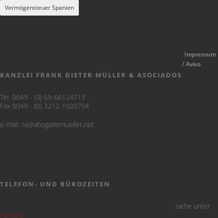
Vermögensteuer Spanien
Impressum
/ Aviso
KANZLEI FRANK DIETER MÜLLER & ASOCIADOS
Tel. 0049 - (0) 69-66124713
Fax 0049 - (0) 3212-1020704
e-mail:
ra@abogadomueller.net
TELEFON- UND BÜROZEITEN
siehe unter
Kontakt