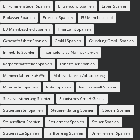
Einkommensteuer Spanien
Entsendung Spanien
Erben Spanien
Erblasser Spanien
Erbrecht Spanien
EU-Mahnbescheid
EU Mahnbescheid Spanien
Finanzamt Spanien
Geschäftsführer Spanien
GmbH Spanien
Gründung GmbH Spanien
Immobilie Spanien
Internationales Mahnverfahren
Körperschaftsteuer Spanien
Lohnsteuer Spanien
Mahnverfahren-EuGVVo
Mahnverfahren Vollstreckung
Mitarbeiter Spanien
Notar Spanien
Rechtsanwalt Spanien
Sozialversicherung Spanien
Spanisches GmbH-Gesetz
Steuerberater Spanien
Steuererklärung Spanien
Steuern Spanien
Steuerpflicht Spanien
Steuerrecht Spanien
Steuer Spanien
Steuersätze Spanien
Tarifvertrag Spanien
Unternehmer Spanien