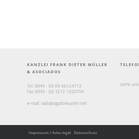
KANZLEI FRANK DIETER MÜLLER
TELEFO
& ASOCIADOS
siehe un
Tel. 0049 - (0) 69-66124713
Fax 0049 - (0) 3212-1020704
e-mail:
ra@abogadomueller.net
Impressum / Aviso legal
Datenschutz