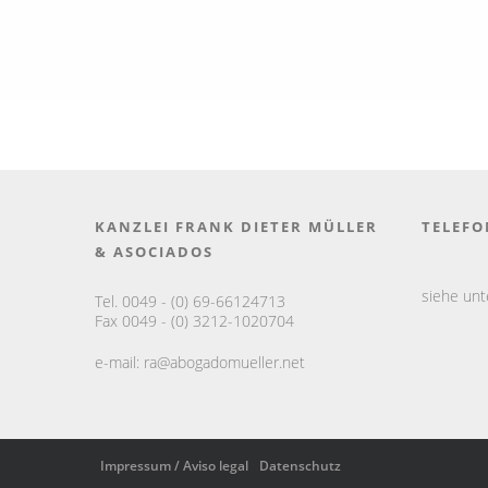
KANZLEI FRANK DIETER MÜLLER
TELEFO
& ASOCIADOS
siehe un
Tel. 0049 - (0) 69-66124713
Fax 0049 - (0) 3212-1020704
e-mail:
ra@abogadomueller.net
Impressum / Aviso legal
Datenschutz