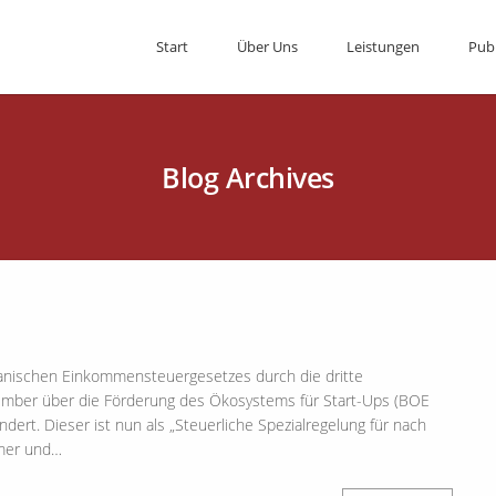
Start
Über Uns
Leistungen
Pub
Blog Archives
panischen Einkommensteuergesetzes durch die dritte
ber über die Förderung des Ökosystems für Start-Ups (BOE
ert. Dieser ist nun als „Steuerliche Spezialregelung für nach
hmer und…