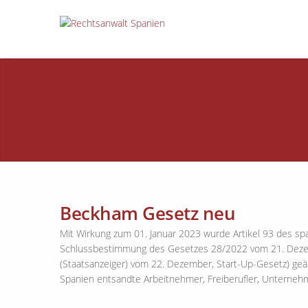
Beckham Gesetz neu
Mit Wirkung zum 01. Januar 2023 wurde Artikel 93 des s
Schlussbestimmung des Gesetzes 28/2022 vom 21. Dezem
(Staatsanzeiger) vom 22. Dezember, Start-Up-Gesetz) geänd
Spanien entsandte Arbeitnehmer, Freiberufler, Unterne