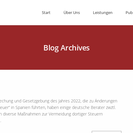
Start
Über Uns
Leistungen
Pub
Blog Archives
echung und Gesetzgebung des Jahres 2022, die zu Änderungen
uer“ in Spanien führten, haben einige deutsche Berater zwztl.
n diverse Maßnahmen zur Vermeidung dortiger Steuern
…