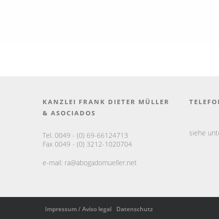
KANZLEI FRANK DIETER MÜLLER
TELEFO
& ASOCIADOS
siehe un
Tel. 0049 - (0) 69-66124713
Fax 0049 - (0) 3212-1020704
e-mail:
ra@abogadomueller.net
Impressum / Aviso legal
Datenschutz