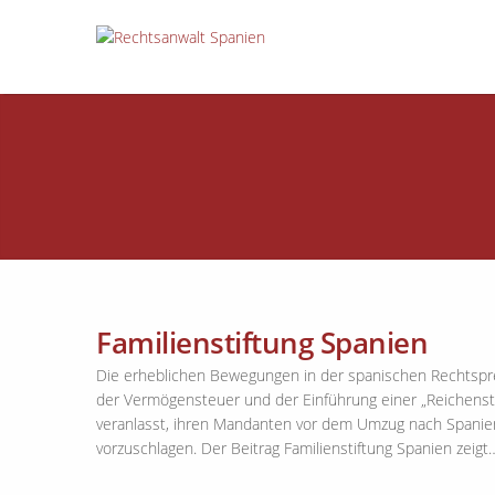
Familienstiftung Spanien
Die erheblichen Bewegungen in der spanischen Rechtspr
der Vermögensteuer und der Einführung einer „Reichenste
veranlasst, ihren Mandanten vor dem Umzug nach Spanie
vorzuschlagen. Der Beitrag Familienstiftung Spanien zeigt